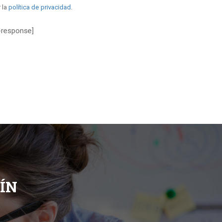
 la
política de privacidad
.
-response]
ÍN