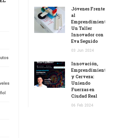
EL
Jóvenes Frente
al
Emprendimiento:
Un Taller
Innovador con
Eva Seguido
03
Jun
2024
nutos
Innovación,
Emprendimiento
y Cerveza:
Uniendo
veles
Fuerzas en
ñol
Ciudad Real
06
Feb
2024