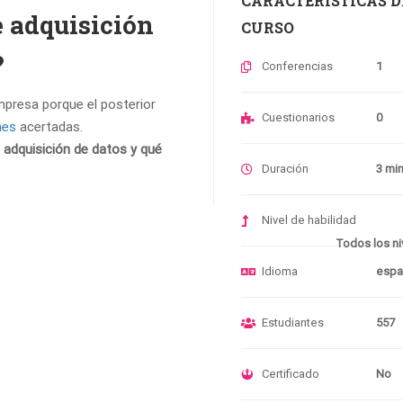
CARACTERÍSTICAS D
 adquisición
CURSO
?
Conferencias
1
presa porque el posterior
Cuestionarios
0
nes
acertadas.
adquisición de datos y qué
Duración
3 mi
Nivel de habilidad
Todos los ni
Idioma
espa
Estudiantes
557
Certificado
No