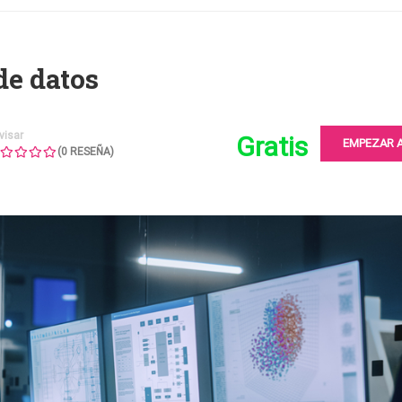
de datos
visar
Gratis
EMPEZAR 
(
0
RESEÑA)