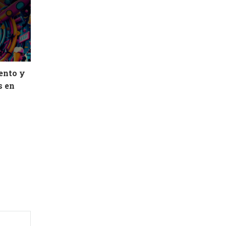
ento y
s en