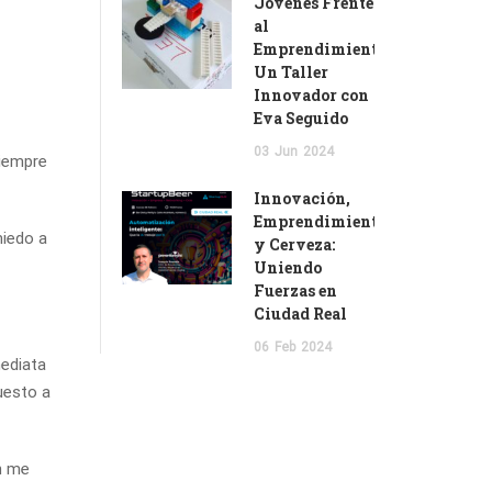
Jóvenes Frente
al
Emprendimiento:
Un Taller
Innovador con
Eva Seguido
03
Jun
2024
siempre
Innovación,
Emprendimiento
miedo a
y Cerveza:
Uniendo
Fuerzas en
Ciudad Real
06
Feb
2024
mediata
uesto a
n me