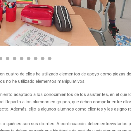
, en cuatro de ellos he utilizado elementos de apoyo como piezas d
os no he utilizado elementos manipulativos.
iento adaptado a los conocimientos de los asistentes, en el que l
d. Reparto a los alumnos en grupos, que deben competir entre ello
cto. Además, elijo a algunos alumnos como clientes y les asigno ro
n o quiénes son sus clientes. A continuación, deben entrevistarlos 
almente deben corregir sus hipótesis de partida y adaptar su propu