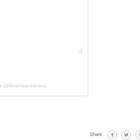
va (@dinamizacalatrava)
Share: