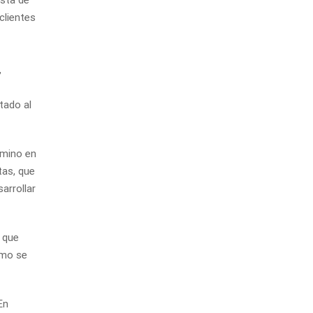
clientes
,
tado al
rmino en
tas, que
arrollar
 que
ómo se
En