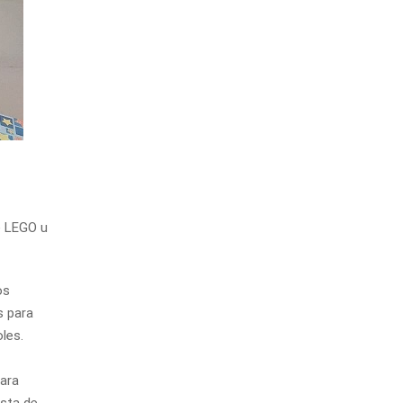
e LEGO u
os
s para
les.
para
esta de