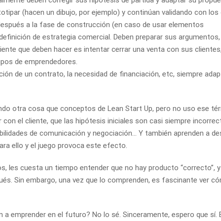
totipar (hacen un dibujo, por ejemplo) y continúan validando con los 
después a la fase de construcción (en caso de usar elementos
definición de estrategia comercial. Deben preparar sus argumentos,
uiente que deben hacer es intentar cerrar una venta con sus clientes
rupos de emprendedores.
ón de un contrato, la necesidad de financiación, etc, siempre adap
do otra cosa que conceptos de Lean Start Up, pero no uso ese té
 con el cliente, que las hipótesis iniciales son casi siempre incorrec
ilidades de comunicación y negociación… Y también aprenden a des
para ello y el juego provoca este efecto.
, les cuesta un tiempo entender que no hay producto “correcto”, y
spués. Sin embargo, una vez que lo comprenden, es fascinante ver c
n a emprender en el futuro? No lo sé. Sinceramente, espero que sí. 