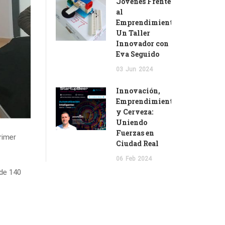
Jóvenes Frente
al
Emprendimiento:
Un Taller
Innovador con
Eva Seguido
03
Jun
2024
Innovación,
Emprendimiento
y Cerveza:
Uniendo
Fuerzas en
rimer
Ciudad Real
06
Feb
2024
 de 140